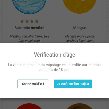
Subarctic menthol
Mangue
Menthol glacial extrême, très
Mangue mûre à point,
frais et puissant.
sucrée et légèrement
fraîche.
Arôme concentré
Vérification d'âge
Arôme concentré
20
20
ML
La vente de produits du vapotage est interdite aux mineurs
ML
de moins de 18 ans.
7,90 €
6,20 €
Je confirme être majeur
Sortez moi d'ici !