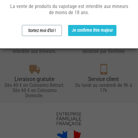
La vente de produits du vapotage est interdite aux mineurs
de moins de 18 ans.
Je confirme être majeur
Sortez moi d'ici !
Avertissement
Paiement sécurisé
La vente de nicotine est
Paiement en ligne 100%
interdite aux mineurs.
sécurisé par Verifone
Livraison gratuite
Service client
Dès 40 € en Colissimo Retrait.
Du lundi au vendredi de 9h à
Dès 60 € en Colissimo
17h
Domicile.