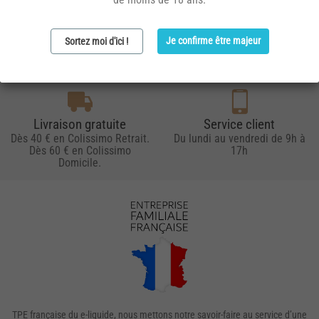
Avertissement
Paiement sécurisé
Je confirme être majeur
Sortez moi d'ici !
La vente de nicotine est
Paiement en ligne 100%
interdite aux mineurs.
sécurisé par Verifone
Livraison gratuite
Service client
Dès 40 € en Colissimo Retrait.
Du lundi au vendredi de 9h à
Dès 60 € en Colissimo
17h
Domicile.
TPE française du e-liquide, nous mettons notre savoir-faire au service d’une