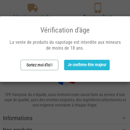
Livraison gratuite
Service client
Dès 40 € en Colissimo Retrait.
Du lundi au vendredi de 9h à
Dès 60 € en Colissimo
17h
Vérification d'âge
Domicile.
La vente de produits du vapotage est interdite aux mineurs
de moins de 18 ans.
Je confirme être majeur
Sortez moi d'ici !
TPE française du e-liquide, nous mettons notre savoir-faire au service d’une
vape de qualité, avec des recettes soignées, des ingrédients sélectionnés et
une exigence constante à chaque étape.
Informations