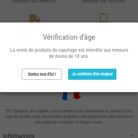
interdite aux mineurs.
sécurisé par Verifone
Livraison gratuite
Service client
Dès 40 € en Colissimo Retrait.
Du lundi au vendredi de 9h à
Vérification d'âge
Dès 60 € en Colissimo
17h
Domicile.
La vente de produits du vapotage est interdite aux mineurs
de moins de 18 ans.
Je confirme être majeur
Sortez moi d'ici !
TPE française du e-liquide, nous mettons notre savoir-faire au service d’une
vape de qualité, avec des recettes soignées, des ingrédients sélectionnés et
une exigence constante à chaque étape.
Informations