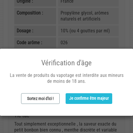
Origine :
France
Composition :
Propylène glycol, arômes
naturels et artificiels
Dosage :
10% (ou 4 gouttes par ml)
Code arôme :
026
Vérification d'âge
Avis (1)
La vente de produits du vapotage est interdite aux mineurs
de moins de 18 ans.
Vincent V.
26/12/2015 17:56
Je confirme être majeur
Sortez moi d'ici !
Tic tac
Tout simplement exceptionnelle , la saveur exacte du
petit bonbon bien connu , menthe discrète et variable