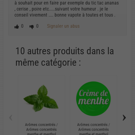
à souhait pour en faire par exemple du tic tac ananas
, cerise , poire etc.....suivant votre humeur . je le
conseil vivement .... bonne vapote à toutes et tous .
0
0
Signaler un abus
10 autres produits dans la
même catégorie :
‹
›
Arômes concentrés
/
Arômes concentrés
/
Arô
Arômes concentrés
Arômes concentrés
Ar
menthe et menthol
menthe et menthol
me