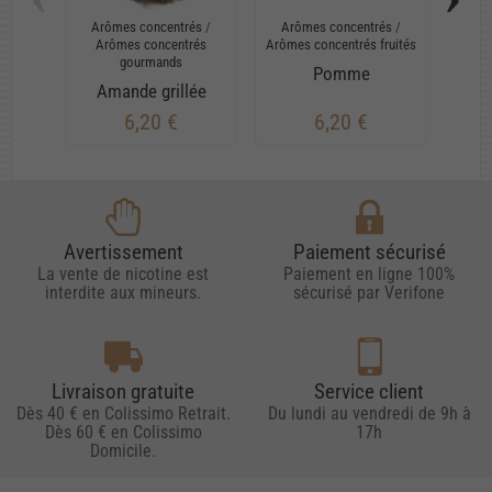
Arômes concentrés
/
Arômes concentrés
/
E-
Arômes concentrés
Arômes concentrés fruités
gourmands
Pomme
Amande grillée
6,20 €
6,20 €
Avertissement
Paiement sécurisé
La vente de nicotine est
Paiement en ligne 100%
interdite aux mineurs.
sécurisé par Verifone
Livraison gratuite
Service client
Dès 40 € en Colissimo Retrait.
Du lundi au vendredi de 9h à
Dès 60 € en Colissimo
17h
Domicile.