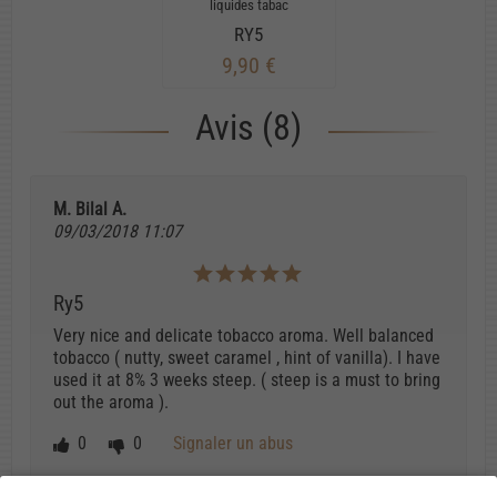
liquides tabac
RY5
9,90 €
Avis (8)
M. Bilal A.
09/03/2018 11:07
Ry5
Very nice and delicate tobacco aroma. Well balanced
tobacco ( nutty, sweet caramel , hint of vanilla). I have
used it at 8% 3 weeks steep. ( steep is a must to bring
out the aroma ).
0
0
Signaler un abus