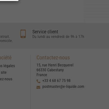
Service client
etrait.
Du lundi au vendredi de 9h à 17h
omicile.
ociété
Contactez-nous
15, rue Henri Becquerel
s légales
66330 Cabestany
 site
France
tez-nous
+33 4 68 67 75 98
postmaster@e-liquide.com