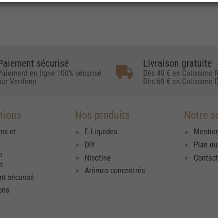
Paiement sécurisé
Livraison gratuite
Paiement en ligne 100% sécurisé
Dès 40 € en Colissimo R
par Verifone
Dès 60 € en Colissimo D
tions
Nos produits
Notre s
ons et
E-Liquides
Mention
DIY
Plan du
e
Nicotine
Contac
on
Arômes concentrés
t sécurisé
ons