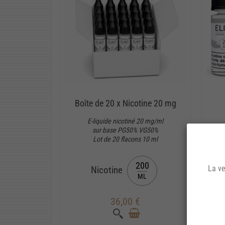
Boîte de 20 x Nicotine 20 mg
E-liquide nicotiné 20 mg/ml
sur base PG50% VG50%
Lot de 20 flacons 10 ml
200
La ve
Nicotine
ML
36,00 €