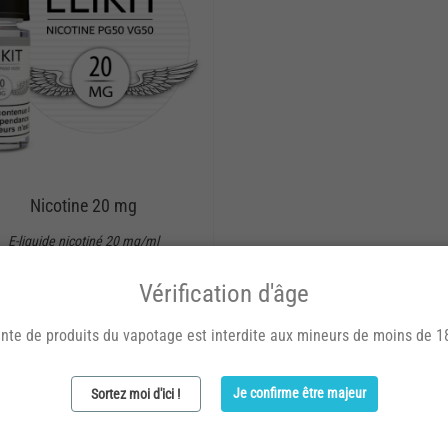
Nicotine 20 mg
E-liquide nicotiné 20 mg/ml
sur base PG50% VG50%
Vérification d'âge
10
Nicotine
ML
nte de produits du vapotage est interdite aux mineurs de moins de 1
Je confirme être majeur
Sortez moi d'ici !
1,80 €