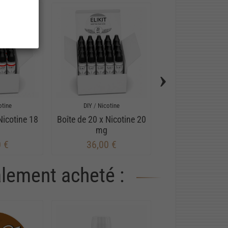
›
otine
DIY
/
Nicotine
DIY
/
Nicotine
Nicotine 18
Boîte de 20 x Nicotine 20
Nicotine 9 
mg
0 €
36,00 €
1,80 €
alement acheté :