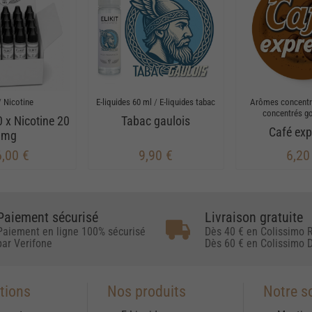
/
Nicotine
E-liquides 60 ml
/
E-liquides tabac
Arômes concent
concentrés g
0 x Nicotine 20
Tabac gaulois
Café exp
mg
,00 €
9,90 €
6,20
Paiement sécurisé
Livraison gratuite
Paiement en ligne 100% sécurisé
Dès 40 € en Colissimo R
par Verifone
Dès 60 € en Colissimo D
tions
Nos produits
Notre s