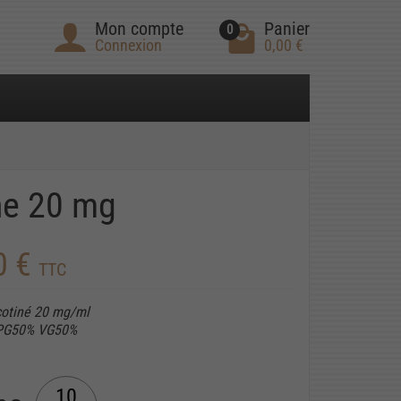
Mon compte
Panier
0
Connexion
0,00 €
ne 20 mg
0 €
TTC
icotiné 20 mg/ml
 PG50% VG50%
10