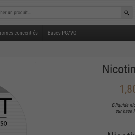
rômes concentrés
Bases PG/VG
Nicoti
1,8
E-liquide n
sur base