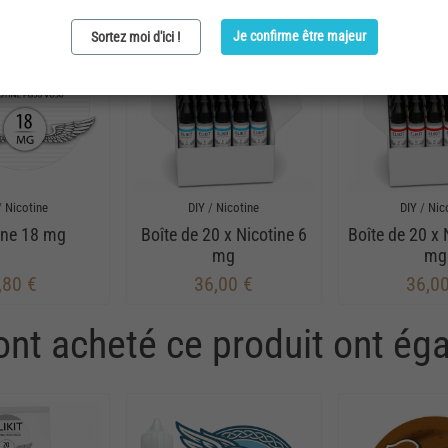
Je confirme être majeur
Sortez moi d'ici !
/
Nicotine
DIY
/
Nicotine
DIY
/
Nic
ine 18 mg
Boîte de 20 x Nicotine 6
Boîte de 20 x 
mg
mg
,80 €
36,00 €
36,0
 ont acheté ce produit ont ég