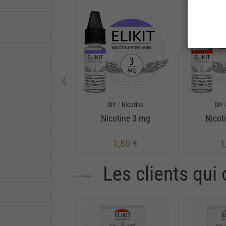
‹
DIY
/
Nicotine
DIY
Nicotine 3 mg
Nicot
1,80 €
1
Les clients qui