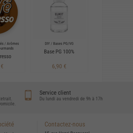
rés
/
Arômes
DIY
/
Bases PG/VG
ourmands
Base PG 100%
resso
 €
6,90 €
Service client
etrait.
Du lundi au vendredi de 9h à 17h
omicile.
ociété
Contactez-nous