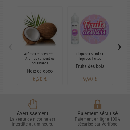
‹
›
Arômes concentrés
/
E-liquides 60 ml
/
E-
E-
Arômes concentrés
liquides fruités
li
gourmands
Fruits des bois
C
Noix de coco
6,20 €
9,90 €
Avertissement
Paiement sécurisé
La vente de nicotine est
Paiement en ligne 100%
interdite aux mineurs.
sécurisé par Verifone