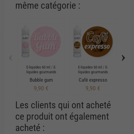
même catégorie :
‹
›
E-liquides 60 ml
/
E-
E-liquides 60 ml
/
E-
E-
liquides gourmands
liquides gourmands
li
Bubble gum
Café expresso
9,90 €
9,90 €
Les clients qui ont acheté
ce produit ont également
acheté :