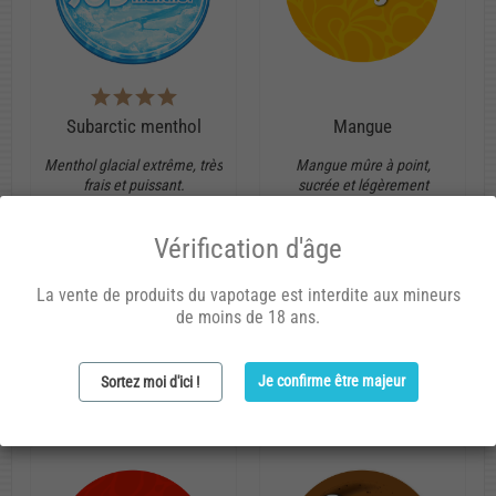
Subarctic menthol
Mangue
Menthol glacial extrême, très
Mangue mûre à point,
frais et puissant.
sucrée et légèrement
fraîche.
Arôme concentré
Vérification d'âge
Arôme concentré
20
20
ML
La vente de produits du vapotage est interdite aux mineurs
ML
de moins de 18 ans.
7,90 €
6,20 €
Je confirme être majeur
Sortez moi d'ici !