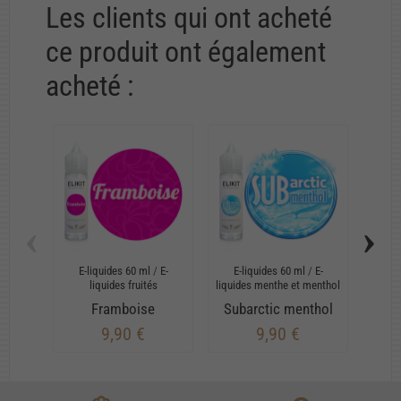
Les clients qui ont acheté
ce produit ont également
acheté :
‹
›
E-liquides 60 ml
/
E-
E-liquides 60 ml
/
E-
E-
liquides fruités
liquides menthe et menthol
Framboise
Subarctic menthol
Ro
9,90 €
9,90 €