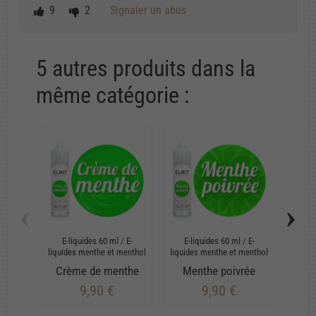
9
2
Signaler un abus
5 autres produits dans la
même catégorie :
‹
›
E-liquides 60 ml
/
E-
E-liquides 60 ml
/
E-
E-
liquides menthe et menthol
liquides menthe et menthol
Crème de menthe
Menthe poivrée
M
9,90 €
9,90 €