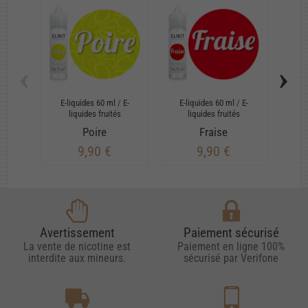
‹
›
E-liquides 60 ml
/
E-
E-liquides 60 ml
/
E-
E-
liquides fruités
liquides fruités
Poire
Fraise
T
9,90 €
9,90 €
Avertissement
Paiement sécurisé
La vente de nicotine est
Paiement en ligne 100%
interdite aux mineurs.
sécurisé par Verifone