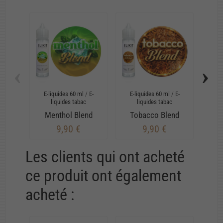
‹
›
E-liquides 60 ml
/
E-
E-liquides 60 ml
/
E-
E-
liquides tabac
liquides tabac
Menthol Blend
Tobacco Blend
9,90 €
9,90 €
Les clients qui ont acheté
ce produit ont également
acheté :