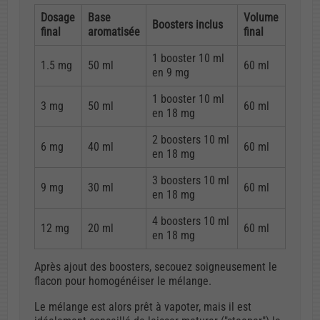
Dosage
Base
Volume
Boosters inclus
final
aromatisée
final
1 booster 10 ml
1.5 mg
50 ml
60 ml
en 9 mg
1 booster 10 ml
3 mg
50 ml
60 ml
en 18 mg
2 boosters 10 ml
6 mg
40 ml
60 ml
en 18 mg
3 boosters 10 ml
9 mg
30 ml
60 ml
en 18 mg
4 boosters 10 ml
12 mg
20 ml
60 ml
en 18 mg
Après ajout des boosters, secouez soigneusement le
flacon pour homogénéiser le mélange.
Le mélange est alors prêt à vapoter, mais il est