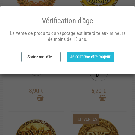
Vérification d'âge
Route 66
Route 66 blend
La vente de produits du vapotage est interdite aux mineurs
de moins de 18 ans.
Tabac brut, corsé et direct.
Tabac hollandais riche, boisé
et complexe.
Arôme concentré
Je confirme être majeur
Arôme concentré
Sortez moi d'ici !
20
20
ML
ML
8,90 €
6,20 €
TOP VENTES