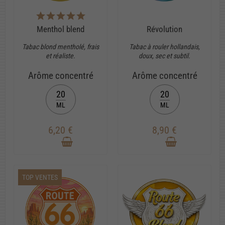
Menthol blend
Révolution
Tabac blond mentholé, frais
Tabac à rouler hollandais,
et réaliste.
doux, sec et subtil.
Arôme concentré
Arôme concentré
20
20
ML
ML
6,20 €
8,90 €
TOP VENTES