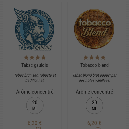
Tabac gaulois
Tobacco blend
Tabac brun sec, robuste et
Tabac blond brut adouci par
traditionnel.
des notes vanillées.
Arôme concentré
Arôme concentré
20
20
ML
ML
6,20 €
6,20 €