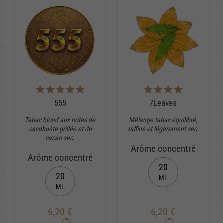
555
7Leaves
Tabac blond aux notes de
Mélange tabac équilibré,
cacahuète grillée et de
raffiné et légèrement sec.
cacao sec.
Arôme concentré
Arôme concentré
20
20
ML
ML
6,20 €
6,20 €