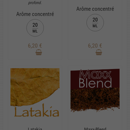
profond.
Arôme concentré
Arôme concentré
20
20
ML
ML
6,20 €
6,20 €
Latakia
Maxx-Blend