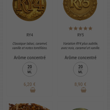
RY4
RY5
Classique tabac, caramel,
Variation RY4 plus subtile,
vanille et notes torréfiées.
avec noix, caramel et vanille.
Arôme concentré
Arôme concentré
20
20
ML
ML
6,20 €
8,90 €