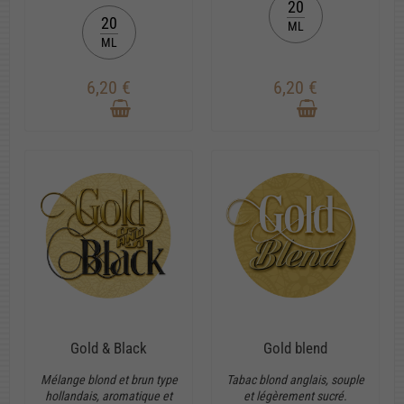
20
20
ML
ML
6,20 €
6,20 €
Gold & Black
Gold blend
Mélange blond et brun type
Tabac blond anglais, souple
hollandais, aromatique et
et légèrement sucré.