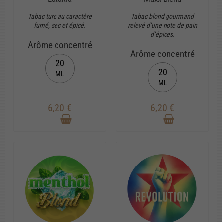
Tabac turc au caractère
Tabac blond gourmand
fumé, sec et épicé.
relevé d’une note de pain
d’épices.
Arôme concentré
Arôme concentré
20
20
ML
ML
6,20 €
6,20 €