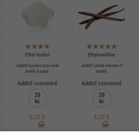
Ethyl maltol
Ethylvanilline
Additif sucrant avec note
Additif vanille intense et
barbe à papa.
sucrée.
Additif concentré
Additif concentré
20
20
ML
ML
6,20 €
6,20 €