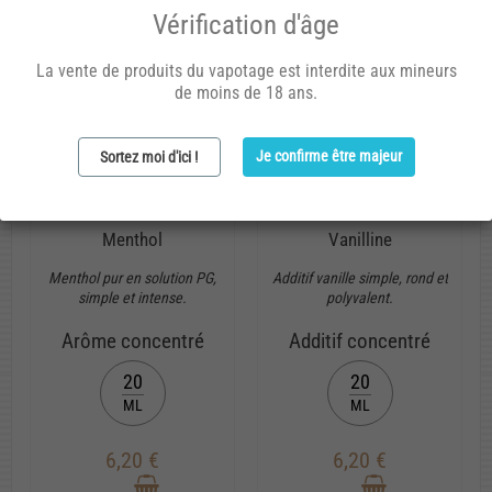
Vérification d'âge
La vente de produits du vapotage est interdite aux mineurs
de moins de 18 ans.
Je confirme être majeur
Sortez moi d'ici !
Menthol
Vanilline
Menthol pur en solution PG,
Additif vanille simple, rond et
simple et intense.
polyvalent.
Arôme concentré
Additif concentré
20
20
ML
ML
6,20 €
6,20 €