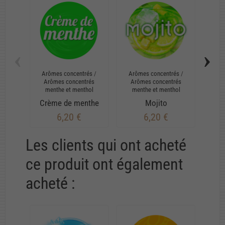
‹
›
Arômes concentrés
/
Arômes concentrés
/
Arô
Arômes concentrés
Arômes concentrés
Ar
menthe et menthol
menthe et menthol
me
Crème de menthe
Mojito
6,20 €
6,20 €
Les clients qui ont acheté
ce produit ont également
acheté :