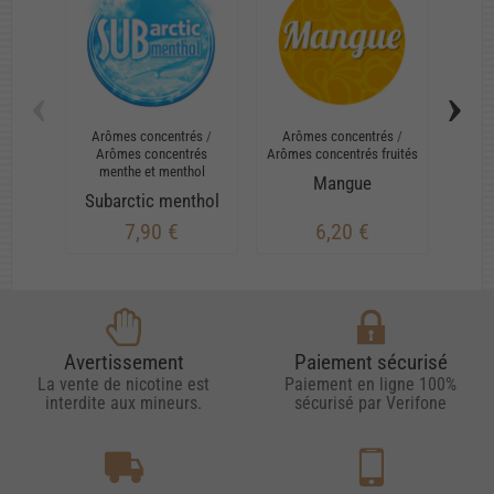
‹
›
Arômes concentrés
/
Arômes concentrés
/
Arô
Arômes concentrés
Arômes concentrés fruités
Ar
menthe et menthol
me
Mangue
Subarctic menthol
M
7,90 €
6,20 €
Avertissement
Paiement sécurisé
La vente de nicotine est
Paiement en ligne 100%
interdite aux mineurs.
sécurisé par Verifone