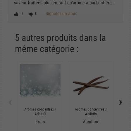
saveur fruitées plus en tant qu'arôme à part entière.
0
0
Signaler un abus
5 autres produits dans la
même catégorie :
‹
›
Arômes concentrés
/
Arômes concentrés
/
Arô
Additifs
Additifs
Frais
Vanilline
Ac