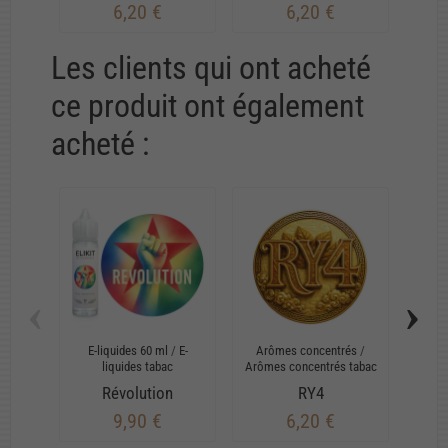
6,20 €
6,20 €
Les clients qui ont acheté
ce produit ont également
acheté :
‹
›
E-liquides 60 ml
/
E-
Arômes concentrés
/
Arô
liquides tabac
Arômes concentrés tabac
Arômes
Révolution
RY4
9,90 €
6,20 €