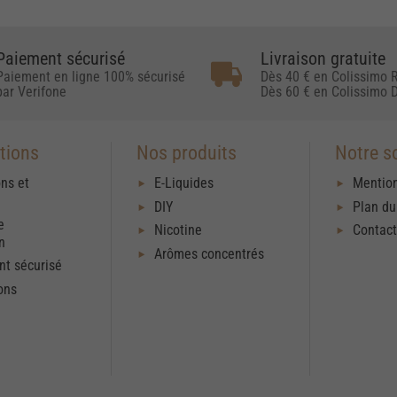
Paiement sécurisé
Livraison gratuite
Paiement en ligne 100% sécurisé
Dès 40 € en Colissimo R
par Verifone
Dès 60 € en Colissimo D
tions
Nos produits
Notre s
ons et
E-Liquides
Mention
DIY
Plan du
e
Nicotine
Contac
on
Arômes concentrés
t sécurisé
ons