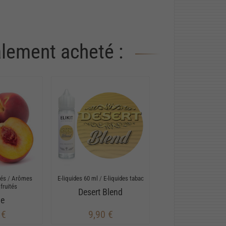
alement acheté :
rés
/
Arômes
E-liquides 60 ml
/
E-liquides tabac
fruités
Desert Blend
he
 €
9,90 €