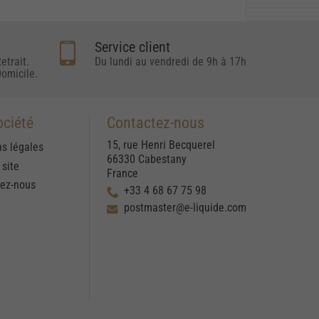
Service client
etrait.
Du lundi au vendredi de 9h à 17h
omicile.
ociété
Contactez-nous
15, rue Henri Becquerel
s légales
66330 Cabestany
 site
France
tez-nous
+33 4 68 67 75 98
postmaster@e-liquide.com