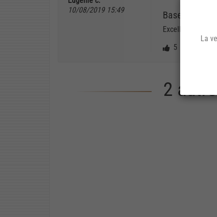
Eugenie c.
10/08/2019 15:49
Base 50/50
Excellent produit
La ve
5
0
2 autr