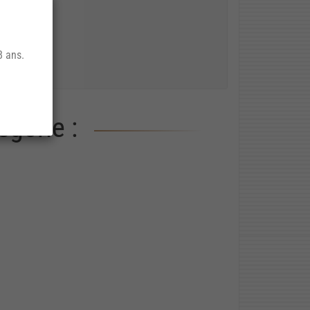
8 ans.
gorie :