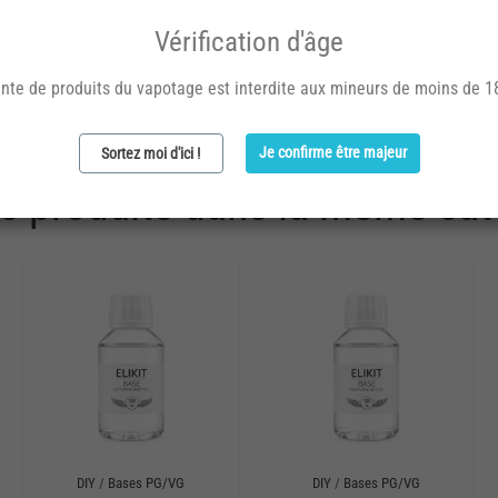
Vérification d'âge
 que j'utilise depuis 2014
nte de produits du vapotage est interdite aux mineurs de moins de 1
Signaler un abus
Je confirme être majeur
Sortez moi d'ici !
es produits dans la même caté
DIY
/
Bases PG/VG
DIY
/
Bases PG/VG