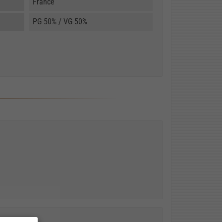
France
PG 50% / VG 50%