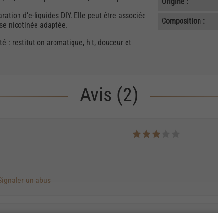
Origine :
ration d’e-liquides DIY. Elle peut être associée
Composition :
ase nicotinée adaptée.
é : restitution aromatique, hit, douceur et
Avis (2)
Signaler un abus