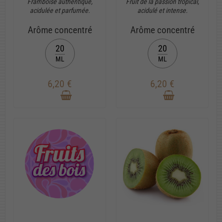
Framboise authentique,
Fruit de la passion tropical,
acidulée et parfumée.
acidulé et intense.
Arôme concentré
Arôme concentré
20
20
ML
ML
6,20 €
6,20 €