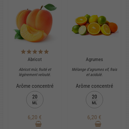
Abricot
Agrumes
Abricot mûr, fruité et
Mélange d’agrumes vif, frais
légèrement velouté.
et acidulé.
Arôme concentré
Arôme concentré
20
20
ML
ML
6,20 €
6,20 €