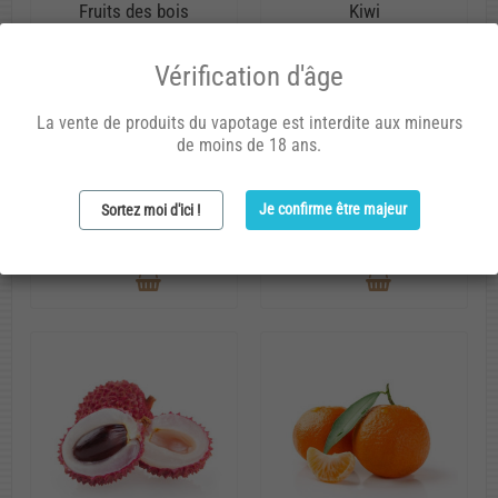
Fruits des bois
Kiwi
Mélange fruits des bois :
Kiwi mûr, vert, frais et
Vérification d'âge
fraise, framboise, mûre,
légèrement acidulé.
groseille, myrtille et cassis.
Arôme concentré
La vente de produits du vapotage est interdite aux mineurs
Arôme concentré
de moins de 18 ans.
20
20
ML
ML
Je confirme être majeur
Sortez moi d'ici !
6,20 €
6,20 €