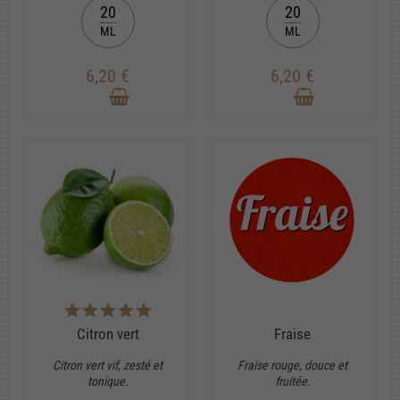
20
20
ML
ML
6,20 €
6,20 €
Citron vert
Fraise
Citron vert vif, zesté et
Fraise rouge, douce et
tonique.
fruitée.