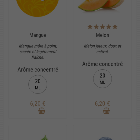
Mangue
Melon
Mangue mûre à point,
Melon juteux, doux et
sucrée et légèrement
estival.
fraîche.
Arôme concentré
Arôme concentré
20
20
ML
ML
6,20 €
6,20 €