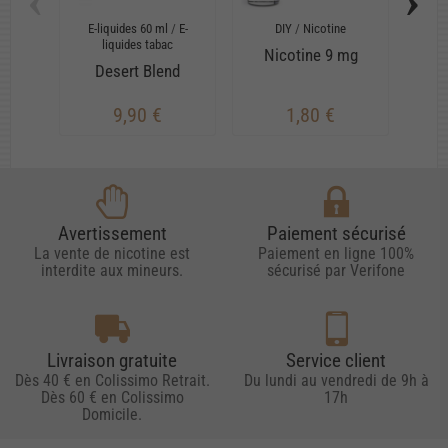
‹
›
E-liquides 60 ml
/
E-
DIY
/
Nicotine
Arô
liquides tabac
Nicotine 9 mg
Desert Blend
E
9,90 €
1,80 €
Avertissement
Paiement sécurisé
La vente de nicotine est
Paiement en ligne 100%
interdite aux mineurs.
sécurisé par Verifone
Livraison gratuite
Service client
Dès 40 € en Colissimo Retrait.
Du lundi au vendredi de 9h à
Dès 60 € en Colissimo
17h
Domicile.