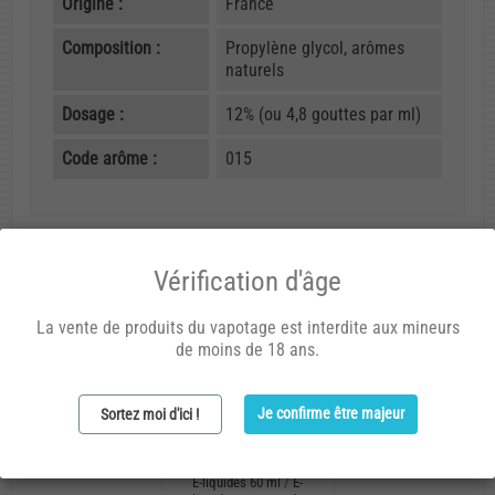
Origine :
France
Composition :
Propylène glycol, arômes
naturels
Dosage :
12% (ou 4,8 gouttes par ml)
Code arôme :
015
Vous aimerez aussi
Vérification d'âge
La vente de produits du vapotage est interdite aux mineurs
de moins de 18 ans.
Je confirme être majeur
Sortez moi d'ici !
E-liquides 60 ml
/
E-