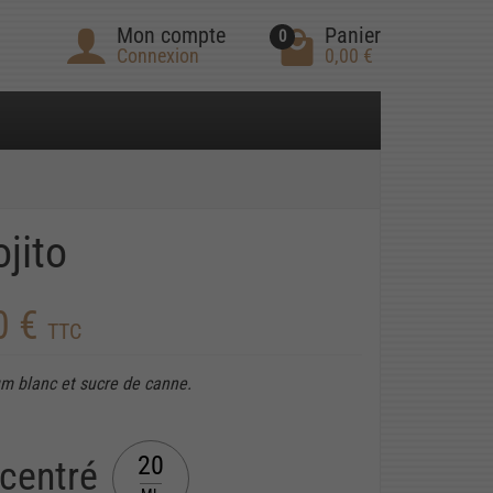
Mon compte
Panier
0
Connexion
0,00 €
jito
0 €
TTC
um blanc et sucre de canne.
20
centré