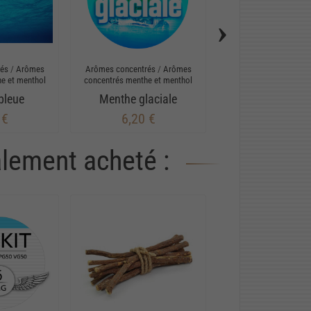
›
rés
/
Arômes
Arômes concentrés
/
Arômes
Arômes concentrés
/
e et menthol
concentrés menthe et menthol
concentrés menthe et
bleue
Menthe glaciale
Eucalyptu
 €
6,20 €
6,20 €
alement acheté :