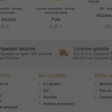
centrés
/
Arômes
Arômes concentrés
/
Arômes
DIY
/
Nic
trés fruités
concentrés fruités
Nicotine
s des bois
Poire
,20 €
6,20 €
1,80
Paiement sécurisé
Livraison gratuite
Paiement en ligne 100% sécurisé
Dès 40 € en Colissimo R
par Verifone
Dès 60 € en Colissimo D
tions
Nos produits
Notre s
ons et
E-Liquides
Mention
DIY
Plan du
e
Nicotine
Contac
on
Arômes concentrés
t sécurisé