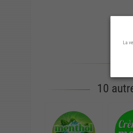
La ve
10 autr