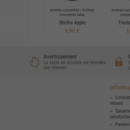
Arômes concentrés
/
Arômes
Arômes con
concentrés tabac
concen
Shisha Apple
Fruit
8,90 €
6
Avertissement
La vente de nicotine est interdite
aux mineurs.
Informa
Livrais
retours
Garanti
satisfacti
Paiemen