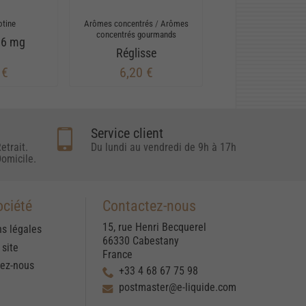
otine
Arômes concentrés
/
Arômes
concentrés gourmands
 6 mg
Réglisse
 €
6,20 €
Service client
etrait.
Du lundi au vendredi de 9h à 17h
omicile.
ociété
Contactez-nous
15, rue Henri Becquerel
s légales
66330 Cabestany
 site
France
tez-nous
+33 4 68 67 75 98
postmaster@e-liquide.com