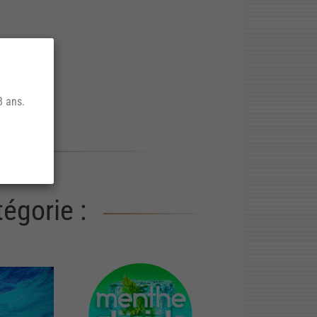
8 ans.
égorie :