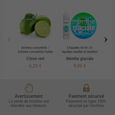
‹
›
Arômes concentrés
/
E-liquides 60 ml
/
E-
E-
Arômes concentrés fruités
liquides menthe et menthol
Citron vert
Menthe glaciale
6,20 €
9,90 €
Avertissement
Paiement sécurisé
La vente de nicotine est
Paiement en ligne 100%
interdite aux mineurs.
sécurisé par Verifone