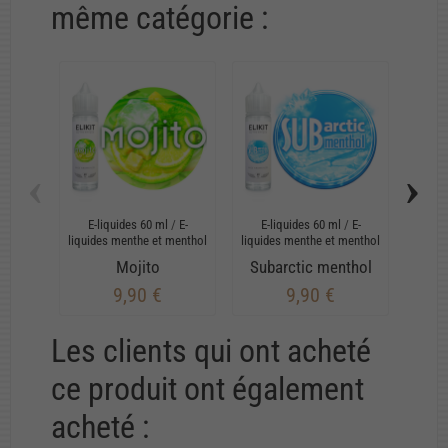
même catégorie :
‹
›
E-liquides 60 ml
/
E-
E-liquides 60 ml
/
E-
E-
liquides menthe et menthol
liquides menthe et menthol
liquid
Mojito
Subarctic menthol
Me
9,90 €
9,90 €
Les clients qui ont acheté
ce produit ont également
acheté :