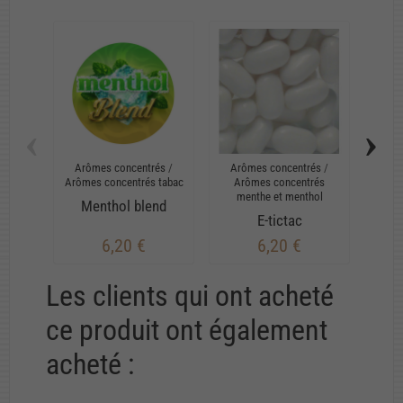
‹
›
Arômes concentrés
/
Arômes concentrés
/
Arô
Arômes concentrés tabac
Arômes concentrés
Ar
menthe et menthol
me
Menthol blend
E-tictac
6,20 €
6,20 €
Les clients qui ont acheté
ce produit ont également
acheté :