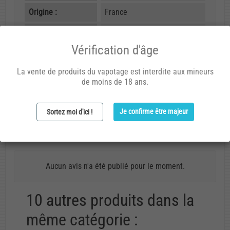
Origine :
France
Composition :
Propylène glycol, arôme
naturels et artificiels
Vérification d'âge
Dosage :
20% (ou 8 gouttes par ml)
La vente de produits du vapotage est interdite aux mineurs
de moins de 18 ans.
Code arôme :
024
Je confirme être majeur
Sortez moi d'ici !
Avis (0)
Aucun avis n'a été publié pour le moment.
10 autres produits dans la
même catégorie :