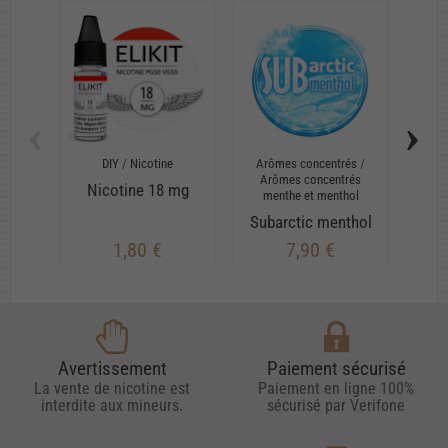
‹
›
DIY
/
Nicotine
Arômes concentrés
/
Arô
Arômes concentrés
Ar
Nicotine 18 mg
menthe et menthol
me
Subarctic menthol
1,80 €
7,90 €
Avertissement
Paiement sécurisé
La vente de nicotine est
Paiement en ligne 100%
interdite aux mineurs.
sécurisé par Verifone