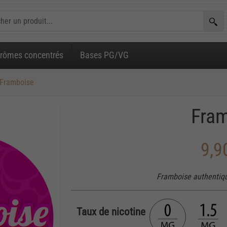
rômes concentrés
Bases PG/VG
Framboise
Fra
9,9
Framboise authentiqu
Taux de nicotine