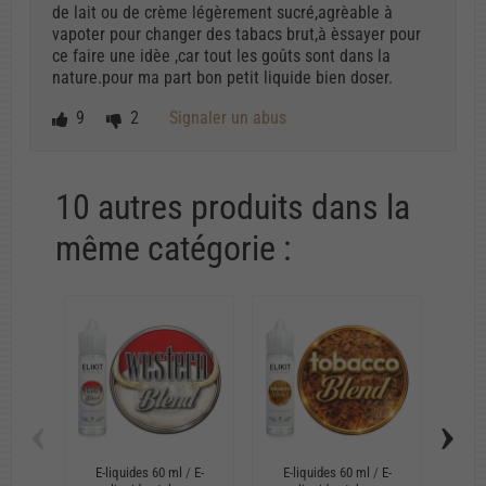
de lait ou de crème légèrement sucré,agrèable à
vapoter pour changer des tabacs brut,à èssayer pour
ce faire une idèe ,car tout les goûts sont dans la
nature.pour ma part bon petit liquide bien doser.
9
2
Signaler un abus
10 autres produits dans la
même catégorie :
‹
›
E-liquides 60 ml
/
E-
E-liquides 60 ml
/
E-
E-