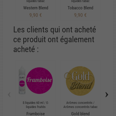
liquides tabac
liquides tabac
Western Blend
Tobacco Blend
9,90 €
9,90 €
Les clients qui ont acheté
ce produit ont également
acheté :
‹
›
E-liquides 60 ml
/
E-
Arômes concentrés
/
E-
liquides fruités
Arômes concentrés tabac
liquid
Framboise
Gold blend
Sub