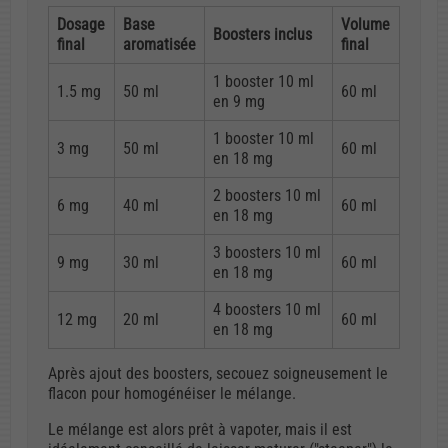
Dosage
Base
Volume
Boosters inclus
final
aromatisée
final
1 booster 10 ml
1.5 mg
50 ml
60 ml
en 9 mg
1 booster 10 ml
3 mg
50 ml
60 ml
en 18 mg
2 boosters 10 ml
6 mg
40 ml
60 ml
en 18 mg
3 boosters 10 ml
9 mg
30 ml
60 ml
en 18 mg
4 boosters 10 ml
12 mg
20 ml
60 ml
en 18 mg
Après ajout des boosters, secouez soigneusement le
flacon pour homogénéiser le mélange.
Le mélange est alors prêt à vapoter, mais il est