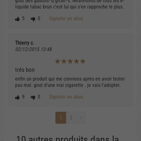
goût des gaulois*s/gitan*s. Néanmoins de tous les e-
liquide tabac brun c'est lui qui s'en rapproche le plus.
5
0
Signaler un abus
Thierry c.
02/12/2015 13:48
trés bon
enfin un produit qui me conviens après en avoir tester
pas mal. gout d'une vrai cigarette . je vais l'adopter.
9
0
Signaler un abus
1
2
›
10 autres produits dans la