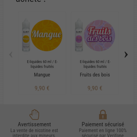
‹
›
E-liquides 60 ml
/
E-
E-liquides 60 ml
/
E-
Arô
liquides fruités
liquides fruités
Ar
me
Mangue
Fruits des bois
M
9,90 €
9,90 €
Avertissement
Paiement sécurisé
La vente de nicotine est
Paiement en ligne 100%
interdite aux mineurs.
sécurisé par Verifone