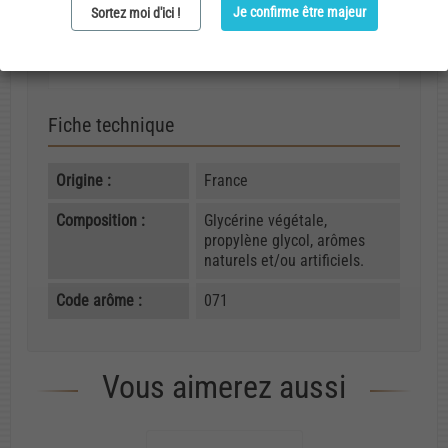
Je confirme être majeur
Sortez moi d'ici !
Fiche technique
Origine :
France
Composition :
Glycérine végétale,
propylène glycol, arômes
naturels et/ou artificiels.
Code arôme :
071
Vous aimerez aussi