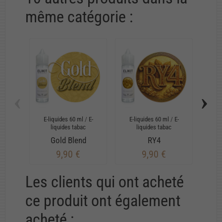
même catégorie :
‹
›
E-liquides 60 ml
/
E-
E-liquides 60 ml
/
E-
E-
liquides tabac
liquides tabac
Gold Blend
RY4
9,90 €
9,90 €
Les clients qui ont acheté
ce produit ont également
acheté :