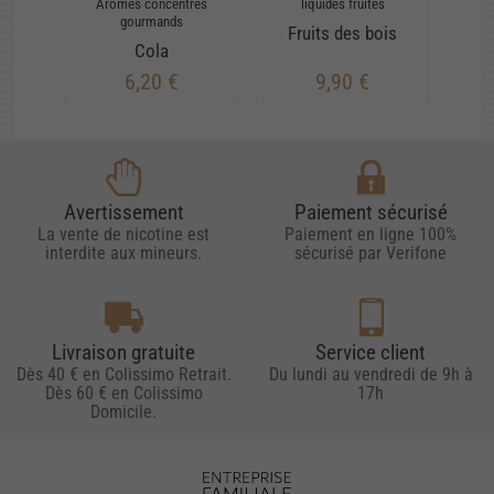
Arômes concentrés
liquides fruités
li
gourmands
Fruits des bois
Cola
6,20 €
9,90 €
Avertissement
Paiement sécurisé
La vente de nicotine est
Paiement en ligne 100%
interdite aux mineurs.
sécurisé par Verifone
Livraison gratuite
Service client
Dès 40 € en Colissimo Retrait.
Du lundi au vendredi de 9h à
Dès 60 € en Colissimo
17h
Domicile.