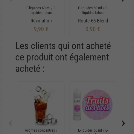
E-liquides 60 ml
/
E-
E-liquides 60 ml
/
E-
E-
liquides tabac
liquides tabac
Révolution
Route 66 Blend
9,90 €
9,90 €
Les clients qui ont acheté
ce produit ont également
acheté :
‹
›
Arômes concentrés
/
E-liquides 60 ml
/
E-
E-