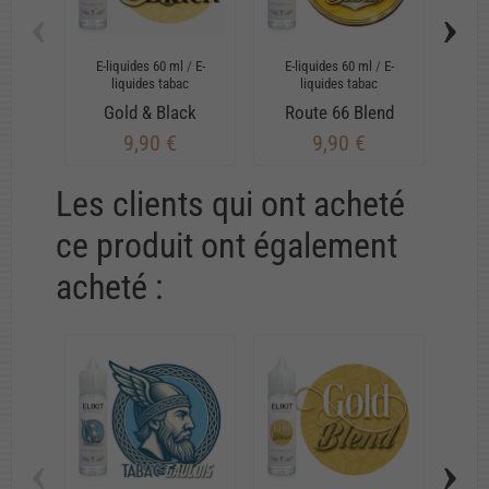
‹
›
E-liquides 60 ml
/
E-
E-liquides 60 ml
/
E-
E-
liquides tabac
liquides tabac
Gold & Black
Route 66 Blend
9,90 €
9,90 €
Les clients qui ont acheté
ce produit ont également
acheté :
‹
›