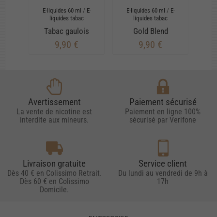
E-liquides 60 ml
/
E-
E-liquides 60 ml
/
E-
E-
liquides tabac
liquides tabac
Tabac gaulois
Gold Blend
9,90 €
9,90 €
Avertissement
Paiement sécurisé
La vente de nicotine est
Paiement en ligne 100%
interdite aux mineurs.
sécurisé par Verifone
Livraison gratuite
Service client
Dès 40 € en Colissimo Retrait.
Du lundi au vendredi de 9h à
Dès 60 € en Colissimo
17h
Domicile.