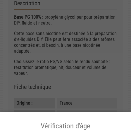
Description
Base PG 100%
: propylène glycol pur pour préparation
DIY, fluide et neutre.
Cette base sans nicotine est destinée à la préparation
d’e-liquides DIY. Elle peut être associée à des arômes
concentrés et, si besoin, à une base nicotinée
adaptée.
Choisissez le ratio PG/VG selon le rendu souhaité :
restitution aromatique, hit, douceur et volume de
vapeur.
Fiche technique
Origine :
France
Composition :
100 % PG
Vérification d'âge