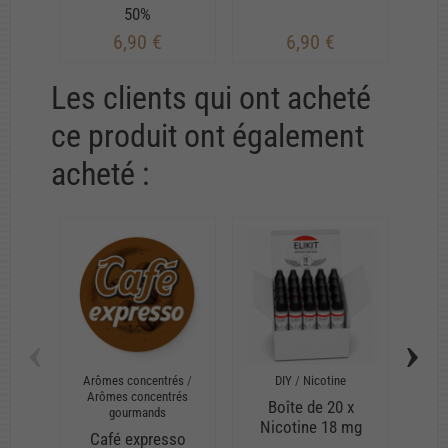
50%
6,90 €
6,90 €
Les clients qui ont acheté
ce produit ont également
acheté :
‹
›
Arômes concentrés
/
DIY
/
Nicotine
Arô
Arômes concentrés
Arôme
Boîte de 20 x
gourmands
T
Nicotine 18 mg
Café expresso