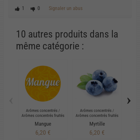
1
0
Signaler un abus
10 autres produits dans la
même catégorie :
‹
›
Arômes concentrés
/
Arômes concentrés
/
Arô
Arômes concentrés fruités
Arômes concentrés fruités
Arômes
Mangue
Myrtille
6,20 €
6,20 €