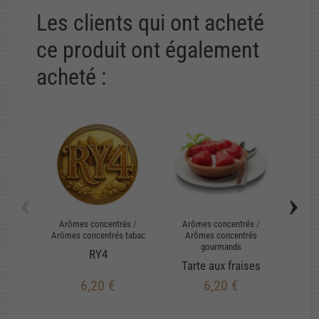
Les clients qui ont acheté
ce produit ont également
acheté :
‹
›
Arômes concentrés
/
Arômes concentrés
/
Arô
Arômes concentrés tabac
Arômes concentrés
Ar
gourmands
RY4
Tarte aux fraises
6,20 €
6,20 €