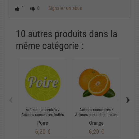
1
0
Signaler un abus
10 autres produits dans la
même catégorie :
‹
›
Arômes concentrés
/
Arômes concentrés
/
Arô
Arômes concentrés fruités
Arômes concentrés fruités
Arômes
Poire
Orange
Frui
6,20 €
6,20 €