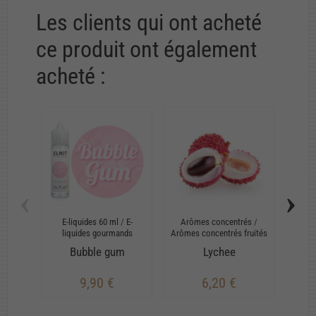
Les clients qui ont acheté
ce produit ont également
acheté :
‹
›
E-liquides 60 ml
/
E-
Arômes concentrés
/
Arô
liquides gourmands
Arômes concentrés fruités
Arômes
Bubble gum
Lychee
9,90 €
6,20 €