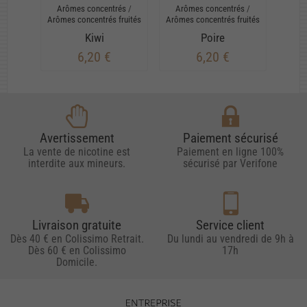
Arômes concentrés
/
Arômes concentrés
/
Arô
Arômes concentrés fruités
Arômes concentrés fruités
Arôme
Kiwi
Poire
T
6,20 €
6,20 €
Avertissement
Paiement sécurisé
La vente de nicotine est
Paiement en ligne 100%
interdite aux mineurs.
sécurisé par Verifone
Livraison gratuite
Service client
Dès 40 € en Colissimo Retrait.
Du lundi au vendredi de 9h à
Dès 60 € en Colissimo
17h
Domicile.