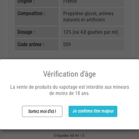
Origine :
France
Composition :
Propylène glycol, arômes
naturels et artificiels
Dosage :
12% (ou 4,8 gouttes par ml)
Code arôme :
059
Vous aimerez aussi
Vérification d'âge
La vente de produits du vapotage est interdite aux mineurs
de moins de 18 ans.
Je confirme être majeur
Sortez moi d'ici !
E-liquides 60 ml
/
E-