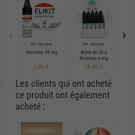
‹
›
DIY
/
Nicotine
DIY
/
Nicotine
Nicotine 18 mg
Boîte de 20 x
B
Nicotine 6 mg
Ni
1,80 €
36,00 €
Les clients qui ont acheté
ce produit ont également
acheté :