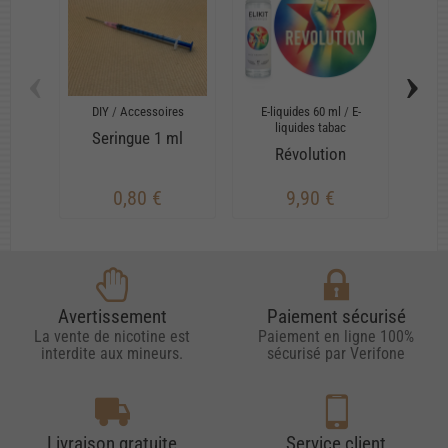
‹
›
DIY
/
Accessoires
E-liquides 60 ml
/
E-
Arô
liquides tabac
Seringue 1 ml
Révolution
0,80 €
9,90 €
Avertissement
Paiement sécurisé
La vente de nicotine est
Paiement en ligne 100%
interdite aux mineurs.
sécurisé par Verifone
Livraison gratuite
Service client