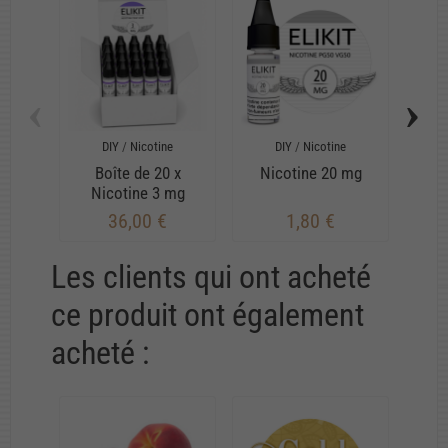
‹
›
DIY
/
Nicotine
DIY
/
Nicotine
Boîte de 20 x
Nicotine 20 mg
N
Nicotine 3 mg
36,00 €
1,80 €
Les clients qui ont acheté
ce produit ont également
acheté :