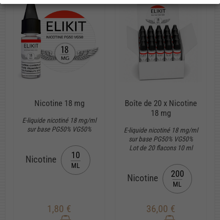
Nicotine 18 mg
Boîte de 20 x Nicotine
18 mg
E-liquide nicotiné 18 mg/ml
sur base PG50% VG50%
E-liquide nicotiné 18 mg/ml
sur base PG50% VG50%
Lot de 20 flacons 10 ml
10
Nicotine
ML
200
Nicotine
ML
1,80 €
36,00 €