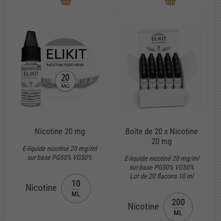
Nicotine 20 mg
Boîte de 20 x Nicotine
20 mg
E-liquide nicotiné 20 mg/ml
sur base PG50% VG50%
E-liquide nicotiné 20 mg/ml
sur base PG50% VG50%
Lot de 20 flacons 10 ml
10
Nicotine
ML
200
Nicotine
ML