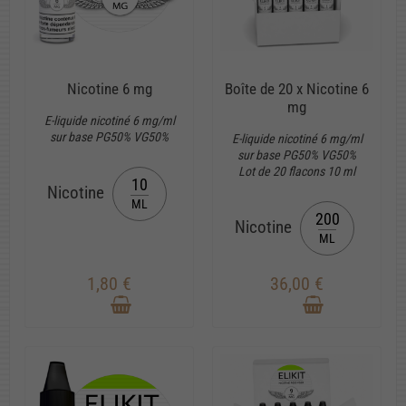
Nicotine 6 mg
Boîte de 20 x Nicotine 6
mg
E-liquide nicotiné 6 mg/ml
sur base PG50% VG50%
E-liquide nicotiné 6 mg/ml
sur base PG50% VG50%
Lot de 20 flacons 10 ml
10
Nicotine
ML
200
Nicotine
ML
1,80 €
36,00 €