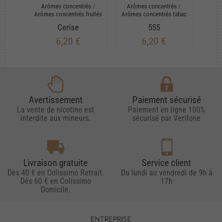
Arômes concentrés
/
Arômes concentrés
/
Arô
Arômes concentrés fruités
Arômes concentrés tabac
Arômes
Cerise
555
6,20 €
6,20 €
Avertissement
Paiement sécurisé
La vente de nicotine est
Paiement en ligne 100%
interdite aux mineurs.
sécurisé par Verifone
Livraison gratuite
Service client
Dès 40 € en Colissimo Retrait.
Du lundi au vendredi de 9h à
Dès 60 € en Colissimo
17h
Domicile.