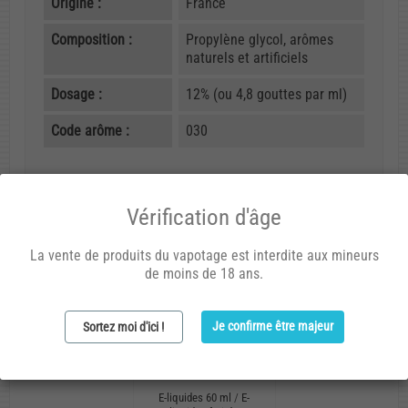
Origine :
France
Composition :
Propylène glycol, arômes
naturels et artificiels
Dosage :
12% (ou 4,8 gouttes par ml)
Code arôme :
030
Vous aimerez aussi
Vérification d'âge
La vente de produits du vapotage est interdite aux mineurs
de moins de 18 ans.
Je confirme être majeur
Sortez moi d'ici !
E-liquides 60 ml
/
E-