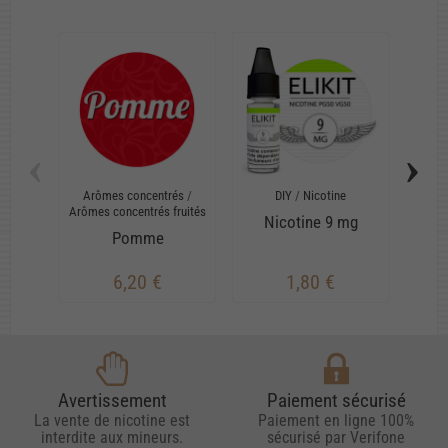
‹
›
Arômes concentrés
/
DIY
/
Nicotine
Arô
Arômes concentrés fruités
Ar
Nicotine 9 mg
Pomme
6,20 €
1,80 €
Avertissement
Paiement sécurisé
La vente de nicotine est
Paiement en ligne 100%
interdite aux mineurs.
sécurisé par Verifone