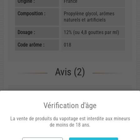
Origine :
France
Composition :
Propylène glycol, arômes
naturels et artificiels
Dosage :
12% (ou 4,8 gouttes par ml)
Code arôme :
018
Avis (2)
Stephane b.
11/02/2014 20:08
Vérification d'âge
La vente de produits du vapotage est interdite aux mineurs
gaf au noyaux lol
de moins de 18 ans.
bonsoir amis vapoteurs la cerise a bon gout mais
discret faut attendre maturation j ai mis un peut de