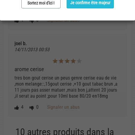
sweetener histoire de voire si sa lui releve un peut +
Je confirme être majeur
Sortez moi d'ici !
de gout
1
0
Signaler un abus
joel b.
14/11/2013 00:53
arome cerise
tres bon gout cerise un peus genre cerise eau de vie
,mon melange::,15gout cerise ,+10 gout tabac brun ,a
11 jours pas asser matuer ,mais bon j,attent 20 jours
,il serat au point ;pour 10ml base 80/20 en18mg
4
0
Signaler un abus
10 autres produits dans la