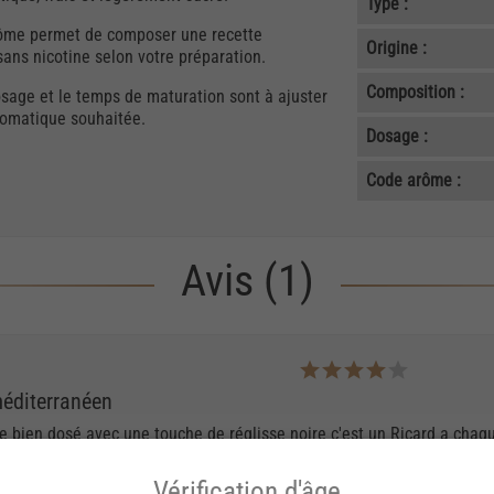
Type :
 arôme permet de composer une recette
Origine :
ans nicotine selon votre préparation.
Composition :
osage et le temps de maturation sont à ajuster
aromatique souhaitée.
Dosage :
Code arôme :
Avis (1)
méditerranéen
e bien dosé avec une touche de réglisse noire c'est un Ricard a chaq
mol sont prix un peu élevé.
Vérification d'âge