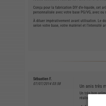
Conçu pour la fabrication DIY d’e-liquide, cet
personnalisée avec votre base PG/VG, avec ou s
À diluer impérativement avant utilisation. Le d
selon votre base, votre matériel et l’intensité 
Sébastien F.
07/07/2014 03:58
Un anis très 
Un très bon arôm
réaliste. Seul bé