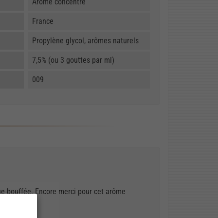
Arôme concentré
France
Propylène glycol, arômes naturels
7,5% (ou 3 gouttes par ml)
009
ue bouffée. Encore merci pour cet arôme