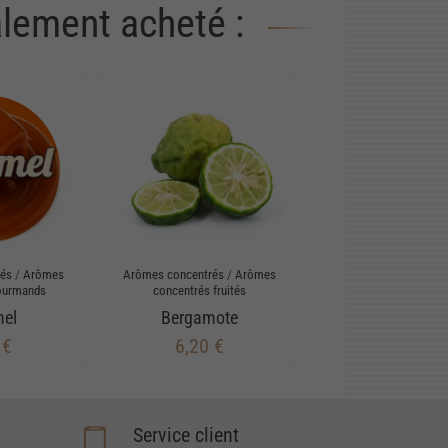
alement acheté :
rés
/
Arômes
Arômes concentrés
/
Arômes
ourmands
concentrés fruités
mel
Bergamote
 €
6,20 €
Service client