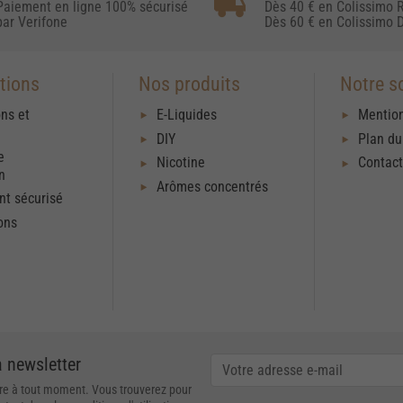
Paiement en ligne 100% sécurisé
Dès 40 € en Colissimo R
par Verifone
Dès 60 € en Colissimo D
tions
Nos produits
Notre s
ons et
E-Liquides
Mention
DIY
Plan du
e
Nicotine
Contac
on
Arômes concentrés
t sécurisé
ons
a newsletter
re à tout moment. Vous trouverez pour