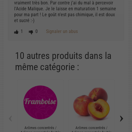
vraiment très bon. Par contre j'ai du mal à percevoir
l'Acide Malique. Je le laisse en maturation 1 semaine
pour ma part ! Le goût n'est pas chimique, il est doux
et sucré :-)
1
0
Signaler un abus
10 autres produits dans la
même catégorie :
‹
›
Arômes concentrés
/
Arômes concentrés
/
Arô