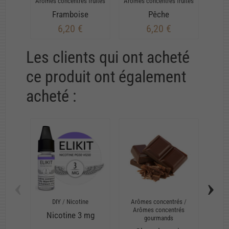
Arômes concentrés fruités
Arômes concentrés fruités
Arômes
Framboise
Pêche
6,20 €
6,20 €
Les clients qui ont acheté
ce produit ont également
acheté :
‹
›
DIY
/
Nicotine
Arômes concentrés
/
Arô
Arômes concentrés
Arômes
Nicotine 3 mg
gourmands