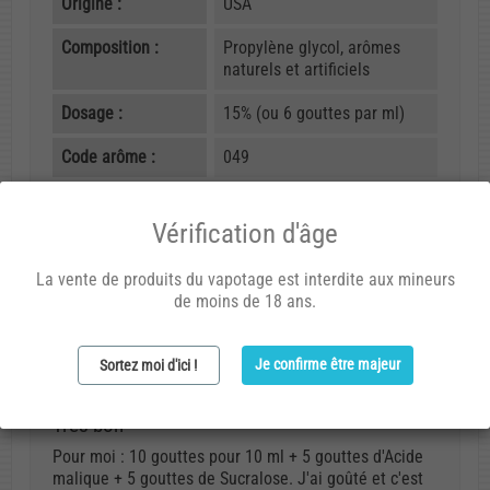
Origine :
USA
Composition :
Propylène glycol, arômes
naturels et artificiels
Dosage :
15% (ou 6 gouttes par ml)
Code arôme :
049
Vérification d'âge
Avis (1)
La vente de produits du vapotage est interdite aux mineurs
de moins de 18 ans.
Christopher R.
14/06/2014 20:18
Je confirme être majeur
Sortez moi d'ici !
Très bon
Pour moi : 10 gouttes pour 10 ml + 5 gouttes d'Acide
malique + 5 gouttes de Sucralose. J'ai goûté et c'est