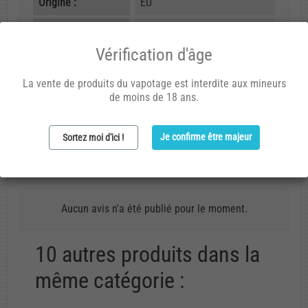
Origine :
EU
Composition :
Propylène glycol, arômes
naturels et artificiels
Vérification d'âge
Dosage :
10% (ou 4 gouttes par ml)
La vente de produits du vapotage est interdite aux mineurs
de moins de 18 ans.
Code arôme :
032
Je confirme être majeur
Sortez moi d'ici !
Avis (0)
Aucun avis n'a été publié pour le moment.
10 autres produits dans la
même catégorie :