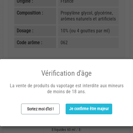
Origine :
France
Composition :
Propylène glycol, glycérine,
arômes naturels et artificiels
Dosage :
10% (ou 4 gouttes par ml)
Code arôme :
062
Vous aimerez aussi
Vérification d'âge
La vente de produits du vapotage est interdite aux mineurs
de moins de 18 ans.
Je confirme être majeur
Sortez moi d'ici !
E-liquides 60 ml
/
E-