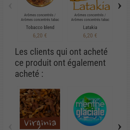
‹
›
Arômes concentrés
/
Arômes concentrés
/
Arô
Arômes concentrés tabac
Arômes concentrés tabac
Arôme
Tobacco blend
Latakia
T
6,20 €
6,20 €
Les clients qui ont acheté
ce produit ont également
acheté :
‹
›