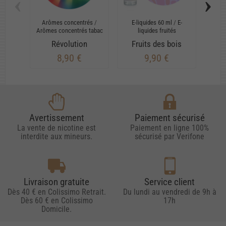
‹
›
Arômes concentrés
/
E-liquides 60 ml
/
E-
Arô
Arômes concentrés tabac
liquides fruités
Arôme
Révolution
Fruits des bois
R
8,90 €
9,90 €
Avertissement
Paiement sécurisé
La vente de nicotine est
Paiement en ligne 100%
interdite aux mineurs.
sécurisé par Verifone
Livraison gratuite
Service client
Dès 40 € en Colissimo Retrait.
Du lundi au vendredi de 9h à
Dès 60 € en Colissimo
17h
Domicile.