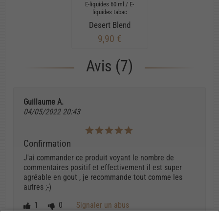
E-liquides 60 ml
/
E-
liquides tabac
Desert Blend
9,90 €
Avis (7)
Guillaume A.
04/05/2022 20:43
Confirmation
J'ai commander ce produit voyant le nombre de
commentaires positif et effectivement il est super
agréable en gout , je recommande tout comme les
autres ;-)
1
0
Signaler un abus