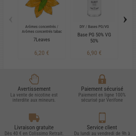
‹
›
Arômes concentrés
/
DIY
/
Bases PG/VG
Arô
Arômes concentrés tabac
Ar
Base PG 50% VG
7Leaves
50%
6,20 €
6,90 €
Avertissement
Paiement sécurisé
La vente de nicotine est
Paiement en ligne 100%
interdite aux mineurs.
sécurisé par Verifone
Livraison gratuite
Service client
Dès 40 € en Colissimo Retrait.
Du lundi au vendredi de 9h à