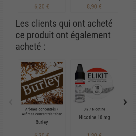
6,20 €
8,90 €
Les clients qui ont acheté
ce produit ont également
acheté :
‹
›
Arômes concentrés
/
DIY
/
Nicotine
Arô
Arômes concentrés tabac
Ar
Nicotine 18 mg
Burley
Va
6,20 €
1,80 €