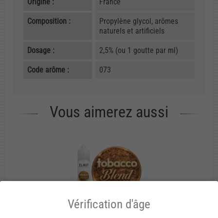
Origine :
France
Composition :
Propylène glycol, arômes
naturels et artificiels
Dosage :
2,5% (ou 1 goutte par ml)
Code arôme :
073
Vous aimerez aussi
Vérification d'âge
E-liquides 60 ml
/
E-