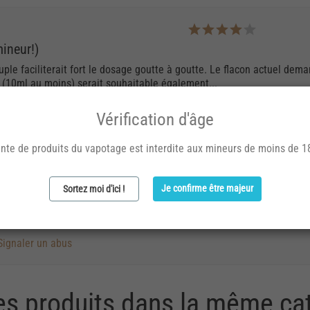
ineur!)
uple faciliterait fort le dosage goutte à goutte. Le flacon actuel dema
 (10ml au moins) serait souhaitable également...
Signaler un abus
Vérification d'âge
nte de produits du vapotage est interdite aux mineurs de moins de 1
Je confirme être majeur
Sortez moi d'ici !
 pipe (Mc Barens Scottish Blend), cet arôme correspond bien à sa des
 Goût de raisin sec, long en bouche. Très très bien !
Signaler un abus
es produits dans la même cat