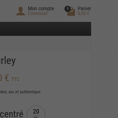
Mon compte
Panier
0
Connexion
0,00 €
rley
0 €
TTC
obre, sec et authentique.
20
centré