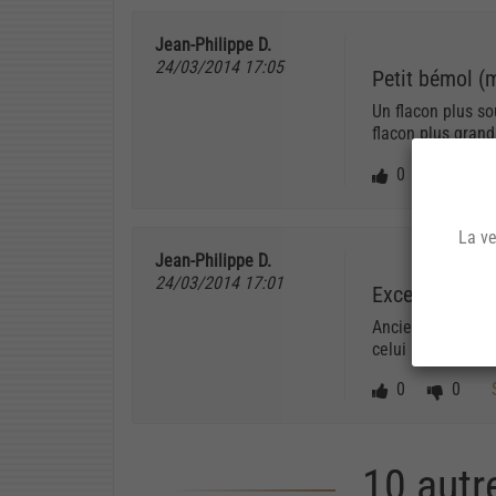
Jean-Philippe D.
24/03/2014 17:05
Petit bémol (m
Un flacon plus so
flacon plus grand
0
0
La ve
Jean-Philippe D.
24/03/2014 17:01
Excellent
Ancien fumeur de
celui recommandé.
0
0
10 autr