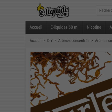
Accueil
E-liquides 60 ml
Nicotine
A
Accueil
DIY
Arômes concentrés
Arômes co