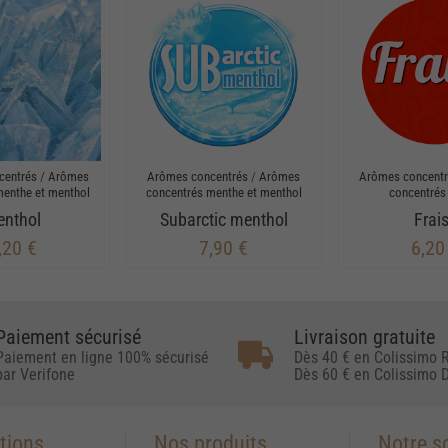
centrés
/
Arômes
Arômes concentrés
/
Arômes
Arômes concent
menthe et menthol
concentrés menthe et menthol
concentrés 
nthol
Subarctic menthol
Frai
,20 €
7,90 €
6,20
Paiement sécurisé
Livraison gratuite
Paiement en ligne 100% sécurisé
Dès 40 € en Colissimo R
par Verifone
Dès 60 € en Colissimo D
tions
Nos produits
Notre s