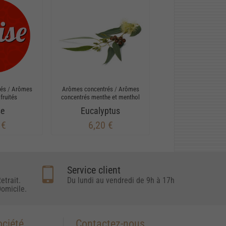
rés
/
Arômes
Arômes concentrés
/
Arômes
fruités
concentrés menthe et menthol
se
Eucalyptus
 €
6,20 €
Service client
etrait.
Du lundi au vendredi de 9h à 17h
omicile.
ociété
Contactez-nous