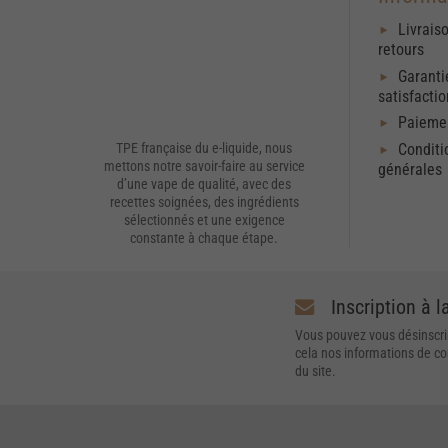
Livrais
retours
Garanti
satisfacti
Paiemen
Conditi
TPE française du e-liquide, nous
mettons notre savoir-faire au service
générales
d’une vape de qualité, avec des
recettes soignées, des ingrédients
sélectionnés et une exigence
constante à chaque étape.
Inscription à l
Vous pouvez vous désinscri
cela nos informations de con
du site.