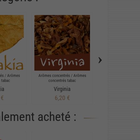
›
rés
/
Arômes
Arômes concentrés
/
Arômes
Arômes concentrés
/
 tabac
concentrés tabac
concentrés tab
ia
Virginia
Tobacco ble
 €
6,20 €
6,20 €
alement acheté :