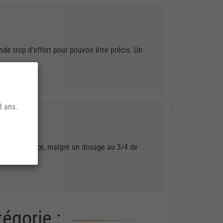
nde trop d'effort pour pouvoir être précis. Un
8 ans.
cription et ce, malgré un dosage au 3/4 de
égorie :