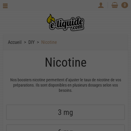
0
Accueil
DIY
Nicotine
Nicotine
Nos boosters nicotine permettent d’ajuster le taux de nicotine de vos
préparations. Ils sont disponibles en plusieurs dosages selon vos
besoins.
3 mg