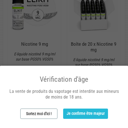
Nicotine 9 mg
Boîte de 20 x Nicotine 9
mg
E-liquide nicotiné 9 mg/ml
sur base PG50% VG50%
E-liquide nicotiné 9 mg/ml
sur base PG50% VG50%
Lot de 20 flacons 10 ml
10
Nicotine
Vérification d'âge
ML
200
Nicotine
La vente de produits du vapotage est interdite aux mineurs
ML
de moins de 18 ans.
1,80 €
36,00 €
Je confirme être majeur
Sortez moi d'ici !