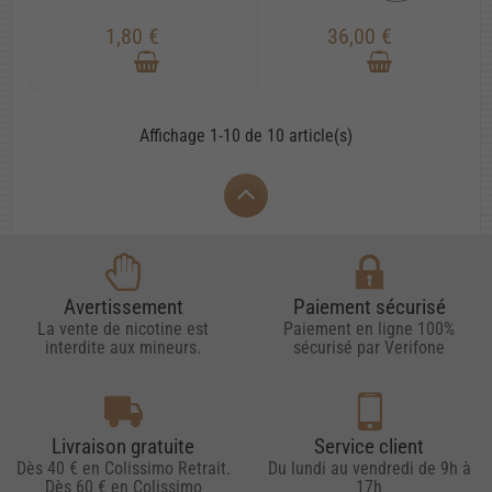
1,80 €
36,00 €
Affichage 1-10 de 10 article(s)
Avertissement
Paiement sécurisé
La vente de nicotine est
Paiement en ligne 100%
interdite aux mineurs.
sécurisé par Verifone
Livraison gratuite
Service client
Dès 40 € en Colissimo Retrait.
Du lundi au vendredi de 9h à
Dès 60 € en Colissimo
17h