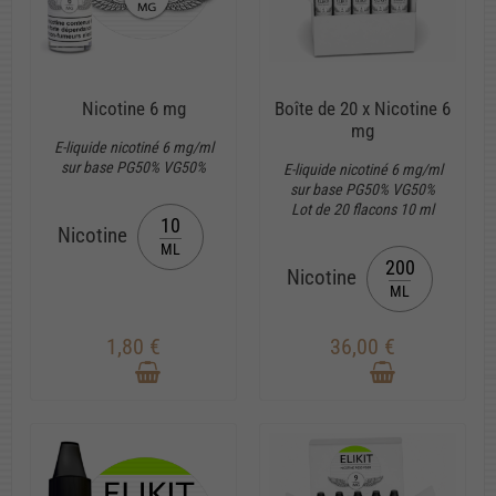
Nicotine 6 mg
Boîte de 20 x Nicotine 6
mg
E-liquide nicotiné 6 mg/ml
sur base PG50% VG50%
E-liquide nicotiné 6 mg/ml
sur base PG50% VG50%
Lot de 20 flacons 10 ml
10
Nicotine
ML
200
Nicotine
ML
1,80 €
36,00 €