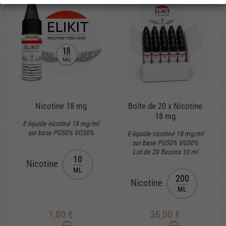
Nicotine 18 mg
Boîte de 20 x Nicotine
18 mg
E-liquide nicotiné 18 mg/ml
sur base PG50% VG50%
E-liquide nicotiné 18 mg/ml
sur base PG50% VG50%
Lot de 20 flacons 10 ml
10
Nicotine
ML
200
Nicotine
ML
1,80 €
36,00 €