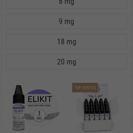
6 mg
9 mg
18 mg
20 mg
TOP VENTES