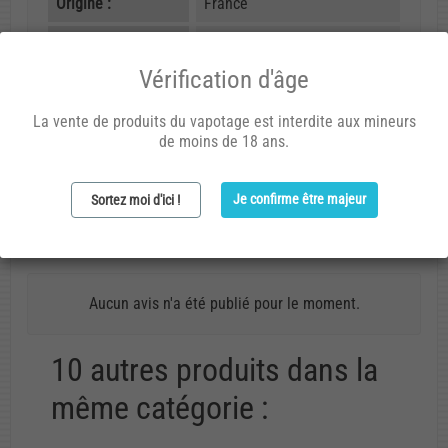
Origine :
France
Composition :
Propylène glycol, arômes
naturels et artificiels
Vérification d'âge
Dosage :
10% (ou 4 gouttes par ml)
La vente de produits du vapotage est interdite aux mineurs
de moins de 18 ans.
Code arôme :
060
Je confirme être majeur
Sortez moi d'ici !
Avis (0)
Aucun avis n'a été publié pour le moment.
10 autres produits dans la
même catégorie :