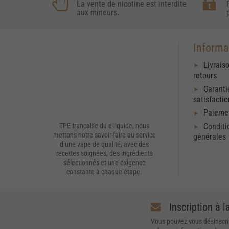
La vente de nicotine est interdite
aux mineurs.
Informa
Livrais
retours
Garanti
satisfacti
Paiemen
Conditi
TPE française du e-liquide, nous
mettons notre savoir-faire au service
générales
d’une vape de qualité, avec des
recettes soignées, des ingrédients
sélectionnés et une exigence
constante à chaque étape.
Inscription à l
Vous pouvez vous désinscri