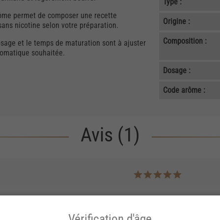
Type :
 arôme permet de composer une recette
Origine :
ans nicotine selon votre préparation.
Composition :
osage et le temps de maturation sont à ajuster
aromatique souhaitée.
Dosage :
Code arôme :
Avis (1)
 papilles ! Une saveur de biscuit nature sans arrière goût de beurre 
Vérification d'âge