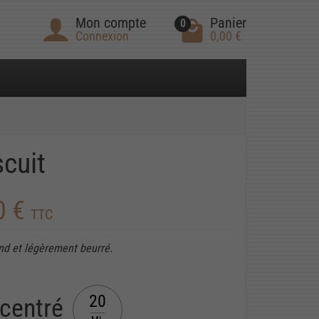
Mon compte
Panier
0
Connexion
0,00 €
scuit
0 €
TTC
nd et légèrement beurré.
20
centré