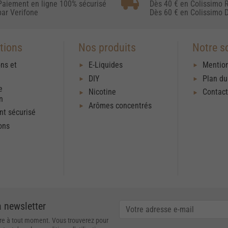
Paiement en ligne 100% sécurisé
Dès 40 € en Colissimo R
par Verifone
Dès 60 € en Colissimo D
tions
Nos produits
Notre s
ons et
E-Liquides
Mention
DIY
Plan du
e
Nicotine
Contac
on
Arômes concentrés
t sécurisé
ons
a newsletter
re à tout moment. Vous trouverez pour