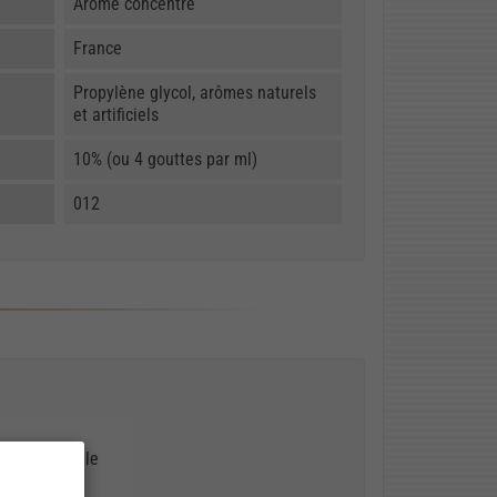
Arôme concentré
France
Propylène glycol, arômes naturels
et artificiels
10% (ou 4 gouttes par ml)
012
ou de cannelle