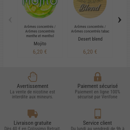
‹
›
Arômes concentrés
/
Arômes concentrés
/
Arô
Arômes concentrés
Arômes concentrés tabac
Arômes
menthe et menthol
Desert blend
Frui
Mojito
6,20 €
6,20 €
Avertissement
Paiement sécurisé
La vente de nicotine est
Paiement en ligne 100%
interdite aux mineurs.
sécurisé par Verifone
Livraison gratuite
Service client
Dès 40 € en Colissimo Retrait.
Du lundi au vendredi de 9h à