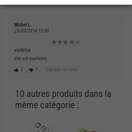
3
1
Signaler un abus
Michel L.
23/05/2014 13:50
violette
elle est exellente
2
1
Signaler un abus
10 autres produits dans la
même catégorie :