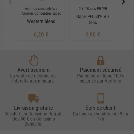
‹
›
Arômes concentrés
/
DIY
/
Bases PG/VG
Arô
Arômes concentrés tabac
Arôme
Base PG 50% VG
Western blend
R
50%
6,20 €
6,90 €
Avertissement
Paiement sécurisé
La vente de nicotine est
Paiement en ligne 100%
interdite aux mineurs.
sécurisé par Verifone
Livraison gratuite
Service client
Dès 40 € en Colissimo Retrait.
Du lundi au vendredi de 9h à
Dès 60 € en Colissimo
17h
Domicile.