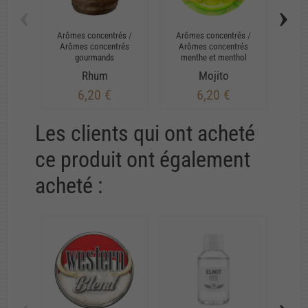
‹
›
Arômes concentrés
/
Arômes concentrés
/
Arô
Arômes concentrés
Arômes concentrés
Ar
gourmands
menthe et menthol
Rhum
Mojito
N
6,20 €
6,20 €
Les clients qui ont acheté
ce produit ont également
acheté :