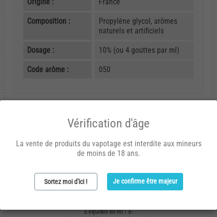
Origine :
France
Composition :
Propylène glycol, arômes
naturels et artificiels
Dosage :
10% (ou 4 gouttes par ml)
Code arôme :
050
Vous aimerez aussi
Vérification d'âge
La vente de produits du vapotage est interdite aux mineurs
de moins de 18 ans.
Je confirme être majeur
Sortez moi d'ici !
E-liquides 60 ml
/
E-